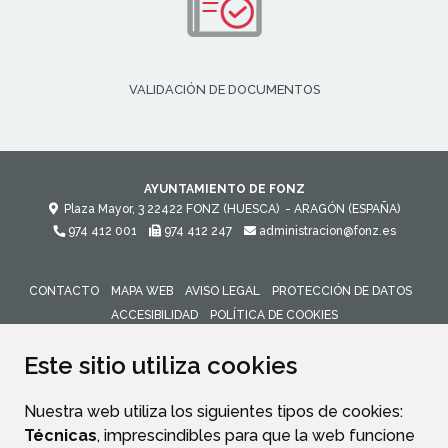
VALIDACIÓN DE DOCUMENTOS
AYUNTAMIENTO DE FONZ
Plaza Mayor, 3
22422
FONZ (HUESCA)
- ARAGÓN
(ESPAÑA)
974 412 001
974 412 247
administracion@fonz.es
CONTACTO
MAPA WEB
AVISO LEGAL
PROTECCIÓN DE DATOS
ACCESIBILIDAD
POLÍTICA DE COOKIES
ENLACE 
Este sitio utiliza cookies
Nuestra web utiliza los siguientes tipos de cookies:
Técnicas
, imprescindibles para que la web funcione