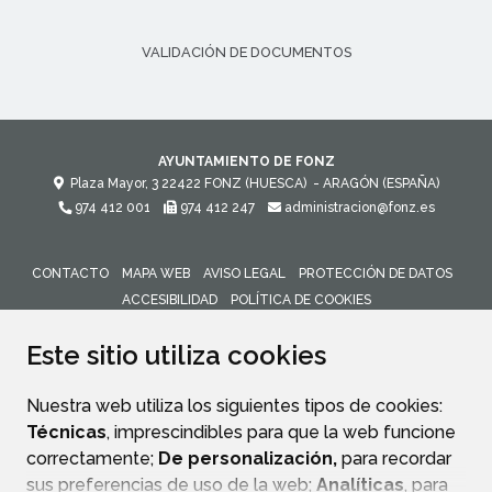
VALIDACIÓN DE DOCUMENTOS
AYUNTAMIENTO DE FONZ
Plaza Mayor, 3
22422
FONZ (HUESCA)
- ARAGÓN
(ESPAÑA)
974 412 001
974 412 247
administracion@fonz.es
CONTACTO
MAPA WEB
AVISO LEGAL
PROTECCIÓN DE DATOS
ACCESIBILIDAD
POLÍTICA DE COOKIES
ENLACE 
Este sitio utiliza cookies
Nuestra web utiliza los siguientes tipos de cookies:
Técnicas
, imprescindibles para que la web funcione
correctamente;
De personalización,
para recordar
sus preferencias de uso de la web;
Analíticas
, para