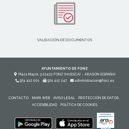
VALIDACIÓN DE DOCUMENTOS
AYUNTAMIENTO DE FONZ
Plaza Mayor, 3
22422
FONZ (HUESCA)
- ARAGÓN
(ESPAÑA)
974 412 001
974 412 247
administracion@fonz.es
CONTACTO
MAPA WEB
AVISO LEGAL
PROTECCIÓN DE DATOS
ACCESIBILIDAD
POLÍTICA DE COOKIES
ENLACE 