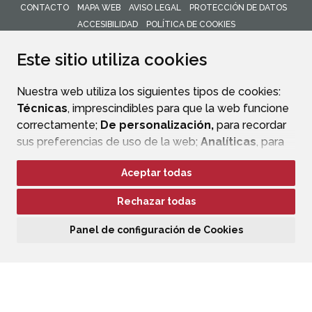
CONTACTO
MAPA WEB
AVISO LEGAL
PROTECCIÓN DE DATOS
ACCESIBILIDAD
POLÍTICA DE COOKIES
ENLACE 
Este sitio utiliza cookies
Nuestra web utiliza los siguientes tipos de cookies:
Técnicas
, imprescindibles para que la web funcione
correctamente;
De personalización,
para recordar
sus preferencias de uso de la web;
Analíticas
, para
mejorar el funcionamiento de la web y sus servicios.
Aceptar todas
Si acepta pulsando el botón
“Aceptar todas”
Rechazar todas
consideramos que acepta su uso. Si pulsa el botón
“Rechazar todas”
o continúa navegando sin realizar
Panel de configuración de Cookies
ninguna acción, se guardarán las cookies técnicas
imprescindibles. Para personalizar sus preferencias
acceda al
“Panel de configuración de cookies”.
Puede consultar más información, cómo