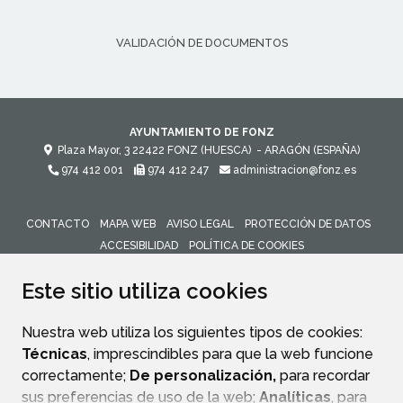
VALIDACIÓN DE DOCUMENTOS
AYUNTAMIENTO DE FONZ
Plaza Mayor, 3
22422
FONZ (HUESCA)
- ARAGÓN
(ESPAÑA)
974 412 001
974 412 247
administracion@fonz.es
CONTACTO
MAPA WEB
AVISO LEGAL
PROTECCIÓN DE DATOS
ACCESIBILIDAD
POLÍTICA DE COOKIES
ENLACE 
Este sitio utiliza cookies
Nuestra web utiliza los siguientes tipos de cookies:
Técnicas
, imprescindibles para que la web funcione
correctamente;
De personalización,
para recordar
sus preferencias de uso de la web;
Analíticas
, para