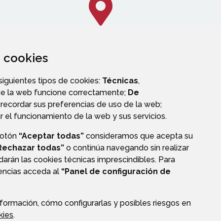
za cookies
CALLEJERO
 siguientes tipos de cookies:
Técnicas
,
ue la web funcione correctamente;
De
recordar sus preferencias de uso de la web;
r el funcionamiento de la web y sus servicios.
botón
“Aceptar todas”
consideramos que acepta su
OS
Rechazar todas”
o continúa navegando sin realizar
darán las cookies técnicas imprescindibles. Para
rencias acceda al
“Panel de configuración de
formación, cómo configurarlas y posibles riesgos en
CIÓN DE DATOS
ACCESIBILIDAD
POLÍTICA DE COOKIES
kies
.