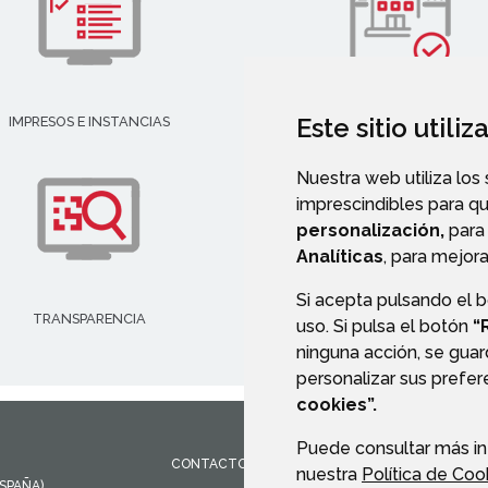
Este sitio utili
IMPRESOS E INSTANCIAS
DIRECTORIO EMPRESARIAL
Nuestra web utiliza los
imprescindibles para q
personalización,
para 
Analíticas
, para mejora
Si acepta pulsando el 
TRANSPARENCIA
VALIDACIÓN DE DOCUMENT
uso. Si pulsa el botón
“
ninguna acción, se guar
personalizar sus prefe
cookies”.
Puede consultar más in
CONTACTO
MAPA WEB
AVISO LEGAL
PROTEC
nuestra
Política de Coo
ESPAÑA)