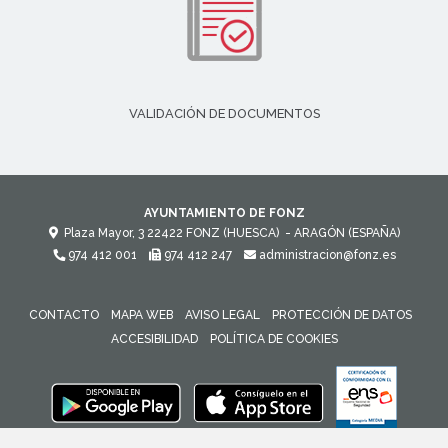
VALIDACIÓN DE DOCUMENTOS
AYUNTAMIENTO DE FONZ
Plaza Mayor, 3
22422
FONZ (HUESCA)
- ARAGÓN
(ESPAÑA)
974 412 001
974 412 247
administracion@fonz.es
CONTACTO
MAPA WEB
AVISO LEGAL
PROTECCIÓN DE DATOS
ACCESIBILIDAD
POLÍTICA DE COOKIES
ENLACE 