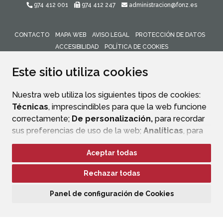
974 412 001
974 412 247
administracion@fonz.es
CONTACTO
MAPA WEB
AVISO LEGAL
PROTECCIÓN DE DATOS
ACCESIBILIDAD
POLÍTICA DE COOKIES
ENLACE 
Este sitio utiliza cookies
Nuestra web utiliza los siguientes tipos de cookies:
Técnicas
, imprescindibles para que la web funcione
correctamente;
De personalización,
para recordar
sus preferencias de uso de la web;
Analíticas
, para
mejorar el funcionamiento de la web y sus servicios.
Aceptar todas
Si acepta pulsando el botón
“Aceptar todas”
Rechazar todas
consideramos que acepta su uso. Si pulsa el botón
“Rechazar todas”
o continúa navegando sin realizar
Panel de configuración de Cookies
ninguna acción, se guardarán las cookies técnicas
imprescindibles. Para personalizar sus preferencias
acceda al
“Panel de configuración de cookies”.