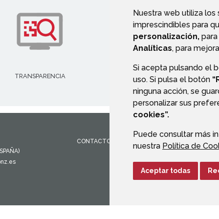
Nuestra web utiliza los
imprescindibles para q
personalización,
para 
Analíticas
, para mejora
Si acepta pulsando el 
TRANSPARENCIA
VALIDACIÓN DE DOCUMENT
uso. Si pulsa el botón
“
ninguna acción, se guar
personalizar sus prefe
cookies”.
Puede consultar más in
CONTACTO
MAPA WEB
AVISO LEGAL
PROTEC
nuestra
Política de Coo
ESPAÑA)
onz.es
Aceptar todas
Re