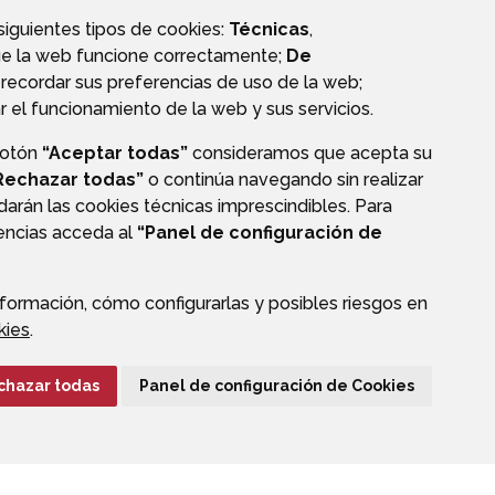
 siguientes tipos de cookies:
Técnicas
,
ue la web funcione correctamente;
De
recordar sus preferencias de uso de la web;
r el funcionamiento de la web y sus servicios.
botón
“Aceptar todas”
consideramos que acepta su
OS
Rechazar todas”
o continúa navegando sin realizar
darán las cookies técnicas imprescindibles. Para
rencias acceda al
“Panel de configuración de
formación, cómo configurarlas y posibles riesgos en
CIÓN DE DATOS
ACCESIBILIDAD
POLÍTICA DE COOKIES
kies
.
ENLACE EXTERNO A
chazar todas
Panel de configuración de Cookies