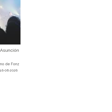
a Asunción
ano de Fonz
16·08·2026