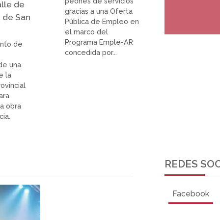
peones de servicios
alle de
gracias a una Oferta
 de San
Pública de Empleo en
el marco del
Programa Emple-AR
ento de
concedida por...
 de una
e la
ovincial
ara
a obra
ia.
REDES SOC
Facebook