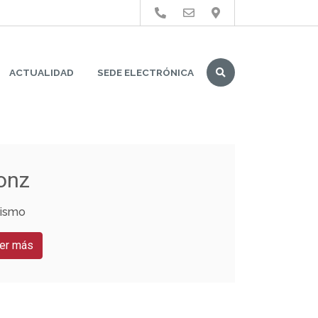
Buscar
ACTUALIDAD
SEDE ELECTRÓNICA
onz
rismo
er más