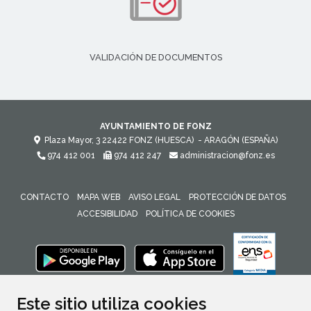
VALIDACIÓN DE DOCUMENTOS
AYUNTAMIENTO DE FONZ
Plaza Mayor, 3
22422
FONZ (HUESCA)
- ARAGÓN
(ESPAÑA)
974 412 001
974 412 247
administracion@fonz.es
CONTACTO
MAPA WEB
AVISO LEGAL
PROTECCIÓN DE DATOS
ACCESIBILIDAD
POLÍTICA DE COOKIES
ENLACE 
Este sitio utiliza cookies