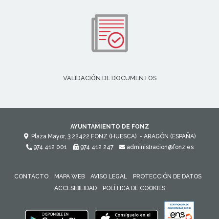
VALIDACIÓN DE DOCUMENTOS
AYUNTAMIENTO DE FONZ
Plaza Mayor, 3
22422
FONZ (HUESCA)
- ARAGÓN
(ESPAÑA)
974 412 001
974 412 247
administracion@fonz.es
CONTACTO
MAPA WEB
AVISO LEGAL
PROTECCIÓN DE DATOS
ACCESIBILIDAD
POLÍTICA DE COOKIES
ENLACE 