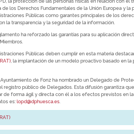
D, la protección de las personas físicas en relación con el
 de los Derechos Fundamentales de la Unión Europea y la p
nistraciones Públicas como garantes principales de los derec
n la transparencia y la seguridad de la información.
amento ha reforzado las garantías para su aplicación direc
 Miembros.
straciones Públicas deben cumplir en esta materia destacan,
(RAT)
, la implantación de un modelo proactivo basado en la
 el Ayuntamiento de Fonz ha nombrado un Delegado de Prote
 el registro público de Delegados. Esta difusión garantiza q
 de forma ágil y directa con él a los efectos previstos en la
tos es:
lopd@dphuesca.es
.
(RAT)