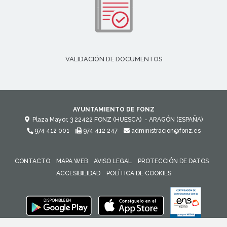
VALIDACIÓN DE DOCUMENTOS
AYUNTAMIENTO DE FONZ
Plaza Mayor, 3
22422
FONZ (HUESCA)
- ARAGÓN
(ESPAÑA)
974 412 001
974 412 247
administracion@fonz.es
CONTACTO
MAPA WEB
AVISO LEGAL
PROTECCIÓN DE DATOS
ACCESIBILIDAD
POLÍTICA DE COOKIES
ENLACE 