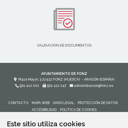
VALIDACIÓN DE DOCUMENTOS
AYUNTAMIENTO DE FONZ
Plaza Mayor, 3
22422
FONZ (HUESCA)
- ARAGÓN
(ESPAÑA)
974 412 001
974 412 247
administracion@fonz.es
CONTACTO
MAPA WEB
AVISO LEGAL
PROTECCIÓN DE DATOS
ACCESIBILIDAD
POLÍTICA DE COOKIES
ENLACE 
Este sitio utiliza cookies