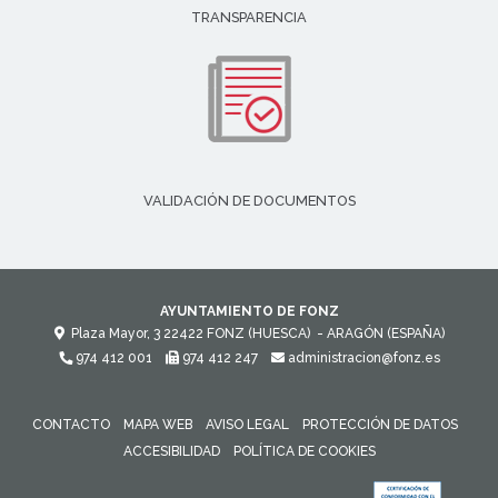
TRANSPARENCIA
VALIDACIÓN DE DOCUMENTOS
AYUNTAMIENTO DE FONZ
Plaza Mayor, 3
22422
FONZ (HUESCA)
- ARAGÓN
(ESPAÑA)
974 412 001
974 412 247
administracion@fonz.es
CONTACTO
MAPA WEB
AVISO LEGAL
PROTECCIÓN DE DATOS
ACCESIBILIDAD
POLÍTICA DE COOKIES
ENLACE 