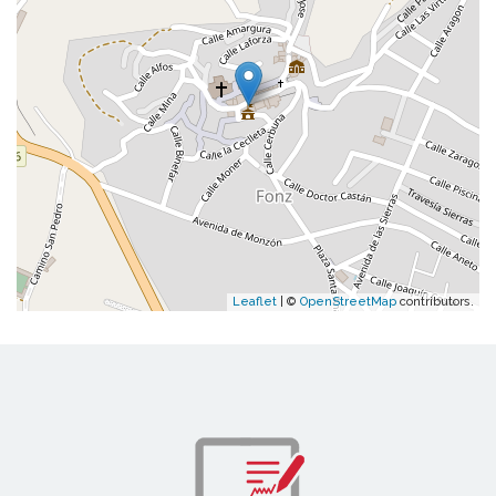
Leaflet
| ©
OpenStreetMap
contributors.