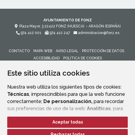
AYUNTAMIENTO DE FONZ
Plaza Mayor, 3
22422
FONZ (HUESCA)
- ARAGÓN
(ESPAÑA)
974 412 001
974 412 247
administracion@fonz.es
CONTACTO
MAPA WEB
AVISO LEGAL
PROTECCIÓN DE DATOS
ACCESIBILIDAD
POLÍTICA DE COOKIES
ENLACE 
Este sitio utiliza cookies
Nuestra web utiliza los siguientes tipos de cookies:
Técnicas
, imprescindibles para que la web funcione
correctamente;
De personalización,
para recordar
sus preferencias de uso de la web;
Analíticas
, para
mejorar el funcionamiento de la web y sus servicios.
Aceptar todas
Si acepta pulsando el botón
“Aceptar todas”
Rechazar todas