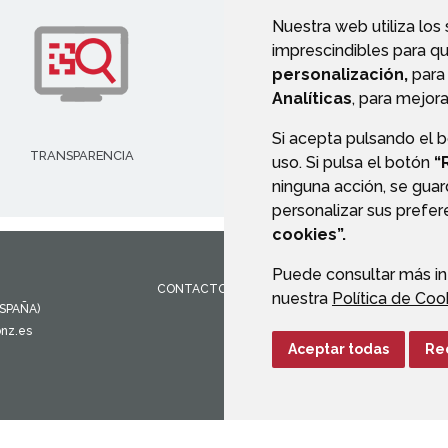
Nuestra web utiliza los
imprescindibles para q
personalización,
para 
Analíticas
, para mejora
Si acepta pulsando el 
TRANSPARENCIA
VALIDACIÓN DE DOCUMENT
uso. Si pulsa el botón
“
ninguna acción, se guar
personalizar sus prefe
cookies”.
Puede consultar más in
CONTACTO
MAPA WEB
AVISO LEGAL
PROTEC
nuestra
Política de Coo
ESPAÑA)
onz.es
Aceptar todas
Re