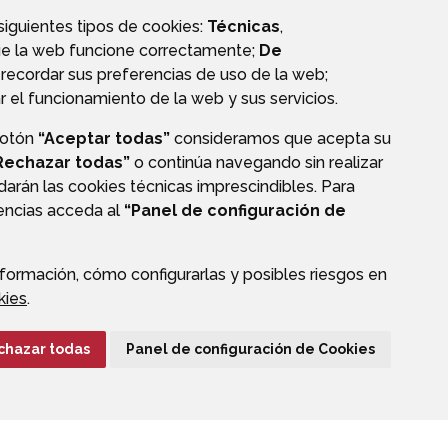
 siguientes tipos de cookies:
Técnicas
,
ue la web funcione correctamente;
De
recordar sus preferencias de uso de la web;
r el funcionamiento de la web y sus servicios.
botón
“Aceptar todas”
consideramos que acepta su
OS
Rechazar todas”
o continúa navegando sin realizar
darán las cookies técnicas imprescindibles. Para
rencias acceda al
“Panel de configuración de
formación, cómo configurarlas y posibles riesgos en
CIÓN DE DATOS
ACCESIBILIDAD
POLÍTICA DE COOKIES
kies
.
ENLACE EXTERNO A
chazar todas
Panel de configuración de Cookies