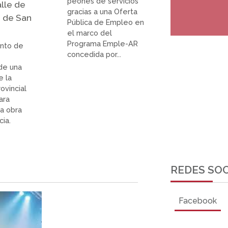
peones de servicios
alle de
gracias a una Oferta
 de San
Pública de Empleo en
el marco del
Programa Emple-AR
ento de
concedida por...
 de una
e la
ovincial
ara
a obra
ia.
REDES SOC
Facebook