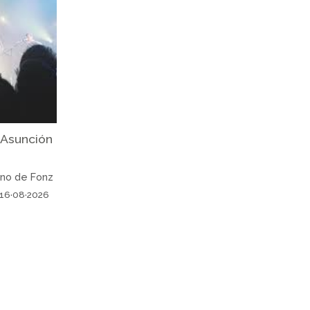
a Asunción
ano de Fonz
16·08·2026