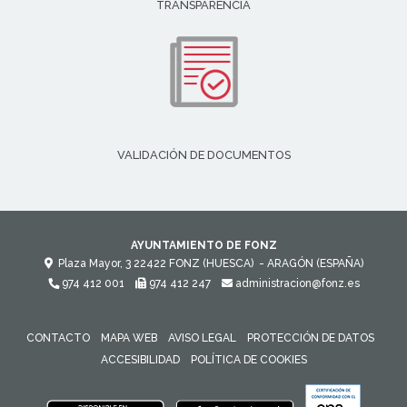
TRANSPARENCIA
VALIDACIÓN DE DOCUMENTOS
AYUNTAMIENTO DE FONZ
Plaza Mayor, 3
22422
FONZ (HUESCA)
- ARAGÓN
(ESPAÑA)
974 412 001
974 412 247
administracion@fonz.es
CONTACTO
MAPA WEB
AVISO LEGAL
PROTECCIÓN DE DATOS
ACCESIBILIDAD
POLÍTICA DE COOKIES
ENLACE 