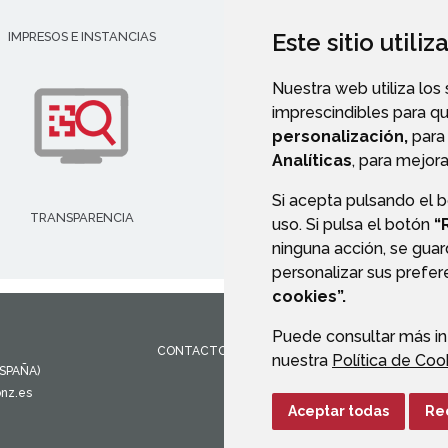
Este sitio utili
IMPRESOS E INSTANCIAS
DIRECTORIO EMPRESARIAL
Nuestra web utiliza los
imprescindibles para q
personalización,
para 
Analíticas
, para mejora
Si acepta pulsando el 
TRANSPARENCIA
VALIDACIÓN DE DOCUMENT
uso. Si pulsa el botón
“
ninguna acción, se guar
personalizar sus prefe
cookies”.
Puede consultar más in
CONTACTO
MAPA WEB
AVISO LEGAL
PROTEC
nuestra
Política de Coo
ESPAÑA)
onz.es
Aceptar todas
Re