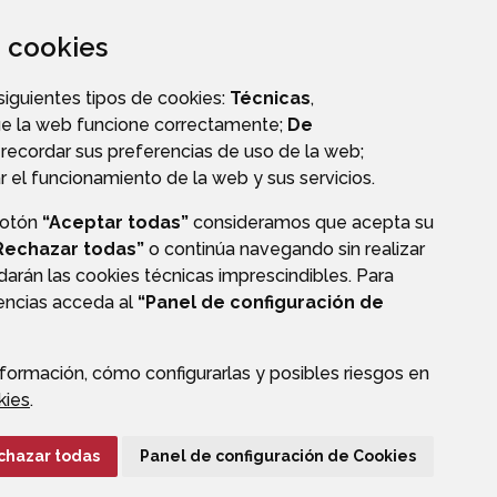
za cookies
CALLEJERO
 siguientes tipos de cookies:
Técnicas
,
ue la web funcione correctamente;
De
recordar sus preferencias de uso de la web;
r el funcionamiento de la web y sus servicios.
botón
“Aceptar todas”
consideramos que acepta su
OS
Rechazar todas”
o continúa navegando sin realizar
darán las cookies técnicas imprescindibles. Para
rencias acceda al
“Panel de configuración de
formación, cómo configurarlas y posibles riesgos en
CIÓN DE DATOS
ACCESIBILIDAD
POLÍTICA DE COOKIES
kies
.
ENLACE EXTERNO A
chazar todas
Panel de configuración de Cookies