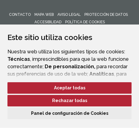
CONTACTO
MAPA WEB
AVISO LEGAL
PROTECCIÓN DE DATOS
ACCESIBILIDAD
POLÍTICA DE COOKIES
ENLACE 
Este sitio utiliza cookies
Nuestra web utiliza los siguientes tipos de cookies:
Técnicas
, imprescindibles para que la web funcione
correctamente;
De personalización,
para recordar
sus preferencias de uso de la web;
Analíticas
, para
mejorar el funcionamiento de la web y sus servicios.
Aceptar todas
Si acepta pulsando el botón
“Aceptar todas”
Rechazar todas
consideramos que acepta su uso. Si pulsa el botón
“Rechazar todas”
o continúa navegando sin realizar
Panel de configuración de Cookies
ninguna acción, se guardarán las cookies técnicas
imprescindibles. Para personalizar sus preferencias
acceda al
“Panel de configuración de cookies”.