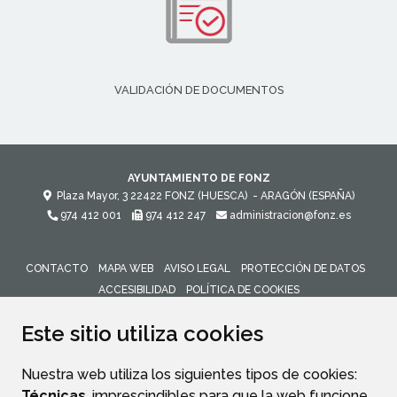
VALIDACIÓN DE DOCUMENTOS
AYUNTAMIENTO DE FONZ
Plaza Mayor, 3
22422
FONZ (HUESCA)
- ARAGÓN
(ESPAÑA)
974 412 001
974 412 247
administracion@fonz.es
CONTACTO
MAPA WEB
AVISO LEGAL
PROTECCIÓN DE DATOS
ACCESIBILIDAD
POLÍTICA DE COOKIES
ENLACE 
Este sitio utiliza cookies
Nuestra web utiliza los siguientes tipos de cookies:
Técnicas
, imprescindibles para que la web funcione