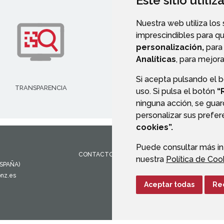
Este sitio utili
Nuestra web utiliza los
imprescindibles para q
personalización,
para 
Analíticas
, para mejora
Si acepta pulsando el 
TRANSPARENCIA
VALIDACIÓN DE DOCUMENT
uso. Si pulsa el botón
“
ninguna acción, se guar
personalizar sus prefe
cookies”.
Puede consultar más in
CONTACTO
MAPA WEB
AVISO LEGAL
PROTEC
nuestra
Política de Coo
ESPAÑA)
onz.es
Aceptar todas
Re