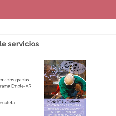
e servicios
rvicios gracias
ograma Emple-AR
ompleta.