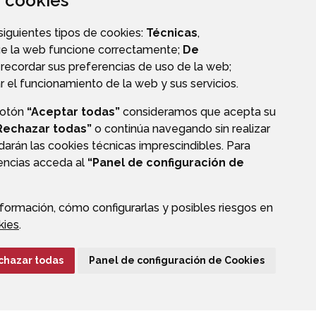
za cookies
CALLEJERO
 siguientes tipos de cookies:
Técnicas
,
ue la web funcione correctamente;
De
recordar sus preferencias de uso de la web;
r el funcionamiento de la web y sus servicios.
botón
“Aceptar todas”
consideramos que acepta su
OS
Rechazar todas”
o continúa navegando sin realizar
darán las cookies técnicas imprescindibles. Para
rencias acceda al
“Panel de configuración de
formación, cómo configurarlas y posibles riesgos en
CIÓN DE DATOS
ACCESIBILIDAD
POLÍTICA DE COOKIES
kies
.
ENLACE EXTERNO A
chazar todas
Panel de configuración de Cookies