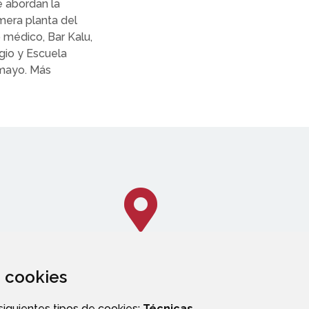
e abordan la
imera planta del
 médico, Bar Kalu,
gio y Escuela
e mayo. Más
za cookies
CALLEJERO
 siguientes tipos de cookies:
Técnicas
,