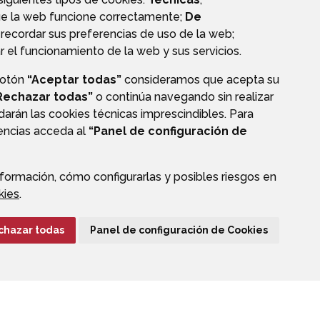
ue la web funcione correctamente;
De
recordar sus preferencias de uso de la web;
r el funcionamiento de la web y sus servicios.
botón
“Aceptar todas”
consideramos que acepta su
OS
Rechazar todas”
o continúa navegando sin realizar
darán las cookies técnicas imprescindibles. Para
rencias acceda al
“Panel de configuración de
formación, cómo configurarlas y posibles riesgos en
CIÓN DE DATOS
ACCESIBILIDAD
POLÍTICA DE COOKIES
kies
.
ENLACE EXTERNO A
chazar todas
Panel de configuración de Cookies