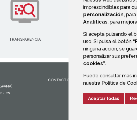
imprescindibles para q
personalización,
para 
Analíticas
, para mejora
Si acepta pulsando el 
TRANSPARENCIA
VALIDACIÓN DE DOCUMENT
uso. Si pulsa el botón
“
ninguna acción, se guar
personalizar sus prefe
cookies”.
Puede consultar más in
CONTACTO
MAPA WEB
AVISO LEGAL
PROTEC
nuestra
Política de Coo
ESPAÑA)
onz.es
Aceptar todas
Re