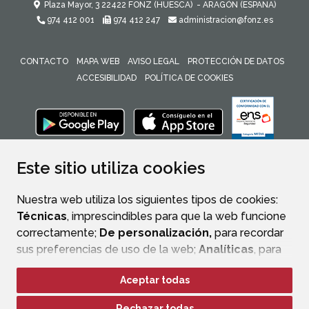
Plaza Mayor, 3
22422
FONZ (HUESCA)
- ARAGÓN
(ESPAÑA)
974 412 001
974 412 247
administracion@fonz.es
CONTACTO
MAPA WEB
AVISO LEGAL
PROTECCIÓN DE DATOS
ACCESIBILIDAD
POLÍTICA DE COOKIES
ENLACE 
Este sitio utiliza cookies
Nuestra web utiliza los siguientes tipos de cookies:
Técnicas
, imprescindibles para que la web funcione
correctamente;
De personalización,
para recordar
sus preferencias de uso de la web;
Analíticas
, para
mejorar el funcionamiento de la web y sus servicios.
Aceptar todas
Si acepta pulsando el botón
“Aceptar todas”
Rechazar todas