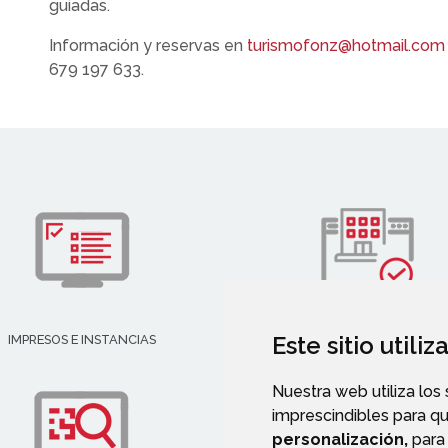
guiadas.
Información y reservas en
turismofonz@hotmail.com
679 197 633.
Este sitio utili
IMPRESOS E INSTANCIAS
DIRECTORIO EMPRESARIAL
Nuestra web utiliza los
imprescindibles para q
personalización,
para 