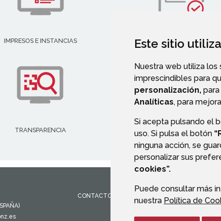
Este sitio utili
IMPRESOS E INSTANCIAS
DIRECTORIO EMPRESARIAL
Nuestra web utiliza los
imprescindibles para q
personalización,
para 
Analíticas
, para mejora
Si acepta pulsando el 
TRANSPARENCIA
VALIDACIÓN DE DOCUMENT
uso. Si pulsa el botón
“
ninguna acción, se guar
personalizar sus prefe
cookies”.
Puede consultar más in
CONTACTO
MAPA WEB
AVISO LEGAL
PROTEC
nuestra
Política de Coo
ESPAÑA)
onz.es