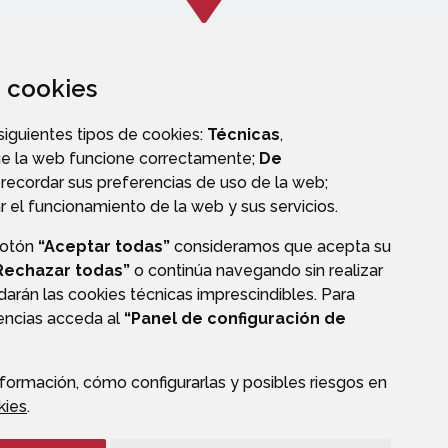
za cookies
CALLEJERO
 siguientes tipos de cookies:
Técnicas
,
ue la web funcione correctamente;
De
recordar sus preferencias de uso de la web;
r el funcionamiento de la web y sus servicios.
botón
“Aceptar todas”
consideramos que acepta su
OS
Rechazar todas”
o continúa navegando sin realizar
darán las cookies técnicas imprescindibles. Para
rencias acceda al
“Panel de configuración de
formación, cómo configurarlas y posibles riesgos en
CIÓN DE DATOS
ACCESIBILIDAD
POLÍTICA DE COOKIES
kies
.
ENLACE EXTERNO A