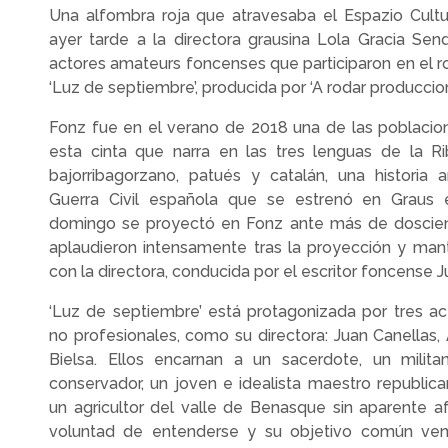
Una alfombra roja que atravesaba el Espazio Cultur
ayer tarde a la directora grausina Lola Gracia Sen
actores amateurs foncenses que participaron en el ro
‘Luz de septiembre’, producida por ‘A rodar produccio
Fonz fue en el verano de 2018 una de las poblaci
esta cinta que narra en las tres lenguas de la R
bajorribagorzano, patués y catalán, una historia 
Guerra Civil española que se estrenó en Graus 
domingo se proyectó en Fonz ante más de doscien
aplaudieron intensamente tras la proyección y mant
con la directora, conducida por el escritor foncense 
‘Luz de septiembre’ está protagonizada por tres ac
no profesionales, como su directora: Juan Canellas, 
Bielsa. Ellos encarnan a un sacerdote, un milita
conservador, un joven e idealista maestro republic
un agricultor del valle de Benasque sin aparente af
voluntad de entenderse y su objetivo común venc