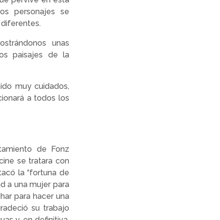
os personajes se
diferentes.
mostrándonos unas
os paisajes de la
 sido muy cuidados,
ionará a todos los
ntamiento de Fonz
cine se tratara con
tacó la “fortuna de
ad a una mujer para
har para hacer una
gradeció su trabajo
as y, en definitiva,