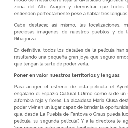
zona del Alto Aragón y demostrar que todos l
entienden perfectamente pese a hablar tres lenguas 
Cabe destacar, así mismo, las localizaciones, 
preciosas imágenes de nuestros pueblos y de l
Ribagorza.
En definitiva, todos los detalles de la película han
resultando una pequeña gran joya que seguro emoc
que tengan la surte de poder verla.
Poner en valor nuestros territorios y lenguas
Para acoger el estreno de esta película el Ayu
engalanó el Espazio Cultural L’Urmo como si de un 
alfombra roja y flores. La alcaldesa María Clusa des
poder vivir en un lugar capaz de brindar la oportunid
que, desde La Puebla de Fantova o Graus pueda luc
película, su segunda película”. Y a la directora le a
“por poner en valor nuestros territorios, nuestras lengu