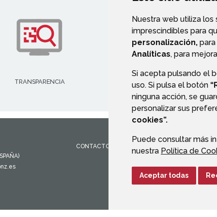
Nuestra web utiliza los
imprescindibles para q
personalización,
para 
Analíticas
, para mejora
Si acepta pulsando el 
TRANSPARENCIA
VALIDACIÓN DE DOCUMENT
uso. Si pulsa el botón
“
ninguna acción, se guar
personalizar sus prefe
cookies”.
Puede consultar más in
CONTACTO
MAPA WEB
AVISO LEGAL
PROTEC
nuestra
Política de Coo
ESPAÑA)
onz.es
Aceptar todas
Re