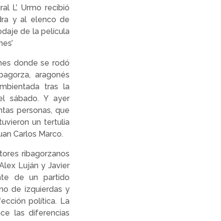
al L’ Urmo recibió
dra y al elenco de
daje de la película
nes’
ones donde se rodó
ibagorza, aragonés
ambientada tras la
el sábado. Y ayer
tas personas, que
uvieron un tertulia
Juan Carlos Marco.
tores ribagorzanos
Alex Luján y Javier
nte de un partido
ano de izquierdas y
ección política. La
e las diferencias