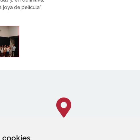
 joya de película”.
za cookies