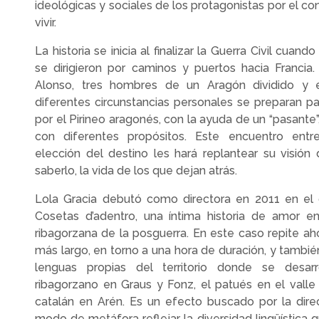
ideológicas y sociales de los protagonistas por el co
vivir.
La historia se inicia al finalizar la Guerra Civil cuan
se dirigieron por caminos y puertos hacia Francia.
Alonso, tres hombres de un Aragón dividido y 
diferentes circunstancias personales se preparan pa
por el Pirineo aragonés, con la ayuda de un “pasante”
con diferentes propósitos. Este encuentro ent
elección del destino les hará replantear su visión d
saberlo, la vida de los que dejan atrás.
Lola Gracia debutó como directora en 2011 en el 
Cosetas d’adentro, una íntima historia de amor en
ribagorzana de la posguerra. En este caso repite a
más largo, en torno a una hora de duración, y tambi
lenguas propias del territorio donde se desarr
ribagorzano en Graus y Fonz, el patués en el vall
catalán en Arén. Es un efecto buscado por la dire
modo de metáfora reflejar la diversidad lingüística 