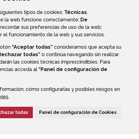
CALLEJERO
 siguientes tipos de cookies:
Técnicas
,
ue la web funcione correctamente;
De
recordar sus preferencias de uso de la web;
r el funcionamiento de la web y sus servicios.
botón
“Aceptar todas”
consideramos que acepta su
OS
Rechazar todas”
o continúa navegando sin realizar
darán las cookies técnicas imprescindibles. Para
rencias acceda al
“Panel de configuración de
formación, cómo configurarlas y posibles riesgos en
CIÓN DE DATOS
ACCESIBILIDAD
POLÍTICA DE COOKIES
kies
.
ENLACE EXTERNO A
chazar todas
Panel de configuración de Cookies