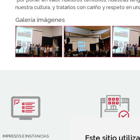
nuestra cultura, y tratarlos con cariño y respeto en una
Galería imágenes
Este sitio utili
IMPRESOS E INSTANCIAS
DIRECTORIO EMPRESARIAL