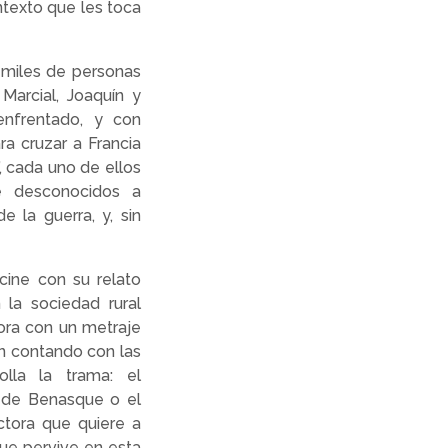
ntexto que les toca
do miles de personas
 Marcial, Joaquín y
enfrentado, y con
ra cruzar a Francia
, cada uno de ellos
re desconocidos a
e la guerra, y, sin
cine con su relato
 la sociedad rural
hora con un metraje
én contando con las
olla la trama: el
e de Benasque o el
ctora que quiere a
que pervive en esta