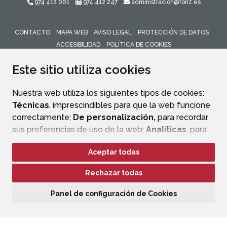
974 412 001
974 412 247
administracion@fonz.es
CONTACTO
MAPA WEB
AVISO LEGAL
PROTECCIÓN DE DATOS
ACCESIBILIDAD
POLÍTICA DE COOKIES
ENLACE 
Este sitio utiliza cookies
Nuestra web utiliza los siguientes tipos de cookies:
Técnicas
, imprescindibles para que la web funcione
correctamente;
De personalización,
para recordar
sus preferencias de uso de la web;
Analíticas
, para
mejorar el funcionamiento de la web y sus servicios.
Aceptar todas
Si acepta pulsando el botón
“Aceptar todas”
Rechazar todas
consideramos que acepta su uso. Si pulsa el botón
“Rechazar todas”
o continúa navegando sin realizar
Panel de configuración de Cookies
ninguna acción, se guardarán las cookies técnicas
imprescindibles. Para personalizar sus preferencias
acceda al
“Panel de configuración de cookies”.