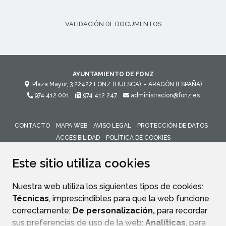
VALIDACIÓN DE DOCUMENTOS
AYUNTAMIENTO DE FONZ
Plaza Mayor, 3
22422
FONZ (HUESCA)
- ARAGÓN
(ESPAÑA)
974 412 001
974 412 247
administracion@fonz.es
CONTACTO
MAPA WEB
AVISO LEGAL
PROTECCIÓN DE DATOS
ACCESIBILIDAD
POLÍTICA DE COOKIES
ENLACE 
Este sitio utiliza cookies
Nuestra web utiliza los siguientes tipos de cookies:
Técnicas
, imprescindibles para que la web funcione
correctamente;
De personalización,
para recordar
sus preferencias de uso de la web;
Analíticas
, para