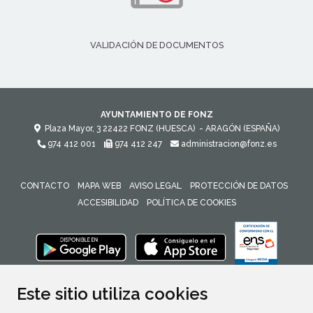
VALIDACIÓN DE DOCUMENTOS
AYUNTAMIENTO DE FONZ
Plaza Mayor, 3
22422
FONZ (HUESCA)
- ARAGÓN
(ESPAÑA)
974 412 001
974 412 247
administracion@fonz.es
CONTACTO
MAPA WEB
AVISO LEGAL
PROTECCIÓN DE DATOS
ACCESIBILIDAD
POLÍTICA DE COOKIES
ENLACE 
Este sitio utiliza cookies