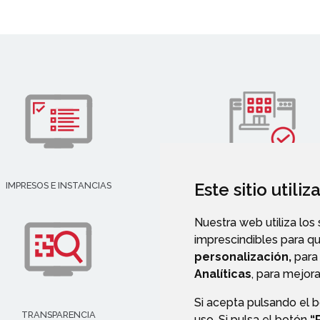
Este sitio utili
IMPRESOS E INSTANCIAS
DIRECTORIO EMPRESARIAL
Nuestra web utiliza los
imprescindibles para q
personalización,
para 
Analíticas
, para mejora
Si acepta pulsando el 
TRANSPARENCIA
VALIDACIÓN DE DOCUMENT
uso. Si pulsa el botón
“