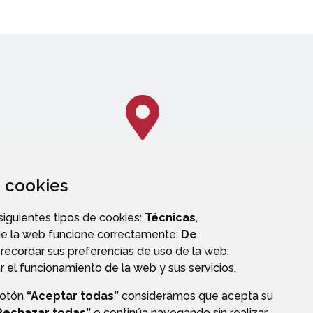
za cookies
CALLEJERO
 siguientes tipos de cookies:
Técnicas
,
ue la web funcione correctamente;
De
recordar sus preferencias de uso de la web;
r el funcionamiento de la web y sus servicios.
botón
“Aceptar todas”
consideramos que acepta su
OS
Rechazar todas”
o continúa navegando sin realizar