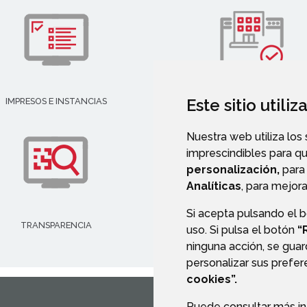
Este sitio utili
IMPRESOS E INSTANCIAS
DIRECTORIO EMPRESARIAL
Nuestra web utiliza los
imprescindibles para q
personalización,
para 
Analíticas
, para mejora
Si acepta pulsando el 
TRANSPARENCIA
VALIDACIÓN DE DOCUMENT
uso. Si pulsa el botón
“
ninguna acción, se guar
personalizar sus prefe
cookies”.
Puede consultar más in