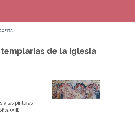
COFITA
 templarias de la iglesia
 a las pinturas
ta (XIII),