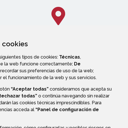
za cookies
CALLEJERO
 siguientes tipos de cookies:
Técnicas
,
ue la web funcione correctamente;
De
recordar sus preferencias de uso de la web;
r el funcionamiento de la web y sus servicios.
botón
“Aceptar todas”
consideramos que acepta su
OS
Rechazar todas”
o continúa navegando sin realizar
darán las cookies técnicas imprescindibles. Para
rencias acceda al
“Panel de configuración de
formación, cómo configurarlas y posibles riesgos en