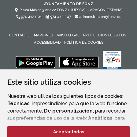
AYUNTAMIENTO DE FONZ
Plaza Mayor, 3
22422
FONZ (HUESCA)
- ARAGÓN
(ESPAÑA)
974 412 001
974 412 247
administracion@fonz.es
CONTACTO
MAPA WEB
AVISO LEGAL
PROTECCIÓN DE DATOS
ACCESIBILIDAD
POLÍTICA DE COOKIES
ENLACE 
Este sitio utiliza cookies
Nuestra web utiliza los siguientes tipos de cookies:
Técnicas
, imprescindibles para que la web funcione
correctamente;
De personalización,
para recordar
sus preferencias de uso de la web;
Analíticas
, para
mejorar el funcionamiento de la web y sus servicios.
Aceptar todas