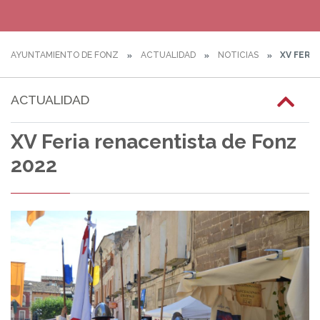
AYUNTAMIENTO DE FONZ
ACTUALIDAD
NOTICIAS
XV FERI
ACTUALIDAD
XV Feria renacentista de Fonz
2022