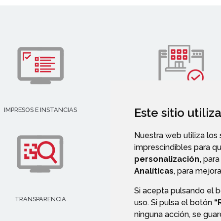
Este sitio utili
IMPRESOS E INSTANCIAS
DIRECTORIO EMPRESARIAL
Nuestra web utiliza los
imprescindibles para q
personalización,
para 
Analíticas
, para mejora
Si acepta pulsando el 
TRANSPARENCIA
VALIDACIÓN DE DOCUMENT
uso. Si pulsa el botón
“
ninguna acción, se guar