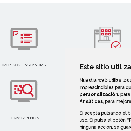
Este sitio utili
IMPRESOS E INSTANCIAS
DIRECTORIO EMPRESARIAL
Nuestra web utiliza los
imprescindibles para q
personalización,
para 
Analíticas
, para mejora
Si acepta pulsando el 
TRANSPARENCIA
VALIDACIÓN DE DOCUMENT
uso. Si pulsa el botón
“
ninguna acción, se guar