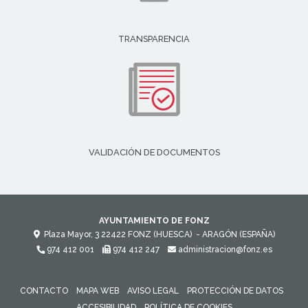
TRANSPARENCIA
VALIDACIÓN DE DOCUMENTOS
AYUNTAMIENTO DE FONZ
Plaza Mayor, 3
22422
FONZ (HUESCA)
- ARAGÓN
(ESPAÑA)
974 412 001
974 412 247
administracion@fonz.es
CONTACTO
MAPA WEB
AVISO LEGAL
PROTECCIÓN DE DATOS
ACCESIBILIDAD
POLÍTICA DE COOKIES