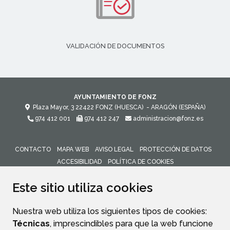
VALIDACIÓN DE DOCUMENTOS
AYUNTAMIENTO DE FONZ
Plaza Mayor, 3
22422
FONZ (HUESCA)
- ARAGÓN
(ESPAÑA)
974 412 001
974 412 247
administracion@fonz.es
CONTACTO
MAPA WEB
AVISO LEGAL
PROTECCIÓN DE DATOS
ACCESIBILIDAD
POLÍTICA DE COOKIES
ENLACE 
Este sitio utiliza cookies
Nuestra web utiliza los siguientes tipos de cookies:
Técnicas
, imprescindibles para que la web funcione