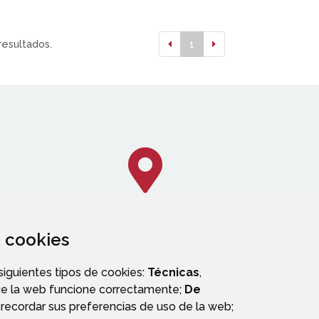
resultados.
1
za cookies
CALLEJERO
 siguientes tipos de cookies:
Técnicas
,
ue la web funcione correctamente;
De
recordar sus preferencias de uso de la web;