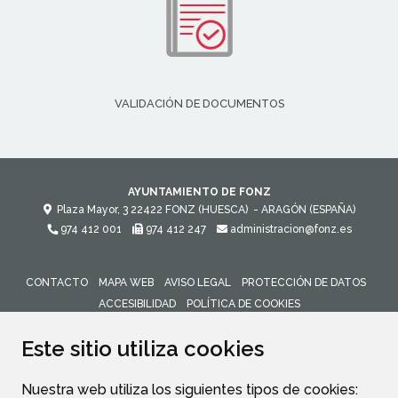
VALIDACIÓN DE DOCUMENTOS
AYUNTAMIENTO DE FONZ
Plaza Mayor, 3
22422
FONZ (HUESCA)
- ARAGÓN
(ESPAÑA)
974 412 001
974 412 247
administracion@fonz.es
CONTACTO
MAPA WEB
AVISO LEGAL
PROTECCIÓN DE DATOS
ACCESIBILIDAD
POLÍTICA DE COOKIES
ENLACE 
Este sitio utiliza cookies
Nuestra web utiliza los siguientes tipos de cookies: