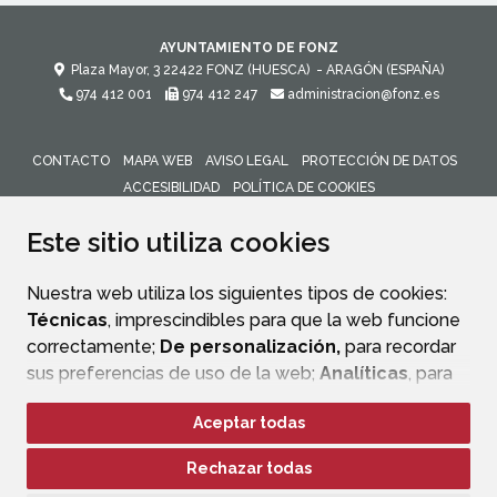
AYUNTAMIENTO DE FONZ
Plaza Mayor, 3
22422
FONZ (HUESCA)
- ARAGÓN
(ESPAÑA)
974 412 001
974 412 247
administracion@fonz.es
CONTACTO
MAPA WEB
AVISO LEGAL
PROTECCIÓN DE DATOS
ACCESIBILIDAD
POLÍTICA DE COOKIES
ENLACE 
Este sitio utiliza cookies
Nuestra web utiliza los siguientes tipos de cookies:
Técnicas
, imprescindibles para que la web funcione
correctamente;
De personalización,
para recordar
sus preferencias de uso de la web;
Analíticas
, para
mejorar el funcionamiento de la web y sus servicios.
Aceptar todas
Si acepta pulsando el botón
“Aceptar todas”
Rechazar todas
consideramos que acepta su uso. Si pulsa el botón