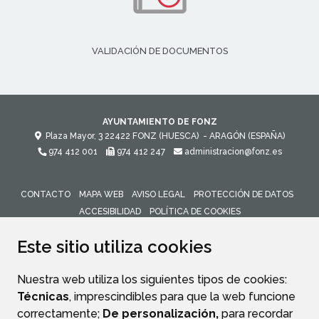
VALIDACIÓN DE DOCUMENTOS
AYUNTAMIENTO DE FONZ
Plaza Mayor, 3
22422
FONZ (HUESCA)
- ARAGÓN
(ESPAÑA)
974 412 001
974 412 247
administracion@fonz.es
CONTACTO
MAPA WEB
AVISO LEGAL
PROTECCIÓN DE DATOS
ACCESIBILIDAD
POLÍTICA DE COOKIES
ENLACE 
Este sitio utiliza cookies
Nuestra web utiliza los siguientes tipos de cookies:
Técnicas
, imprescindibles para que la web funcione
correctamente;
De personalización,
para recordar