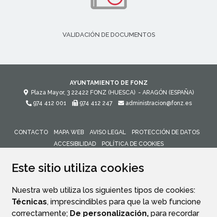
VALIDACIÓN DE DOCUMENTOS
AYUNTAMIENTO DE FONZ
Plaza Mayor, 3
22422
FONZ (HUESCA)
- ARAGÓN
(ESPAÑA)
974 412 001
974 412 247
administracion@fonz.es
CONTACTO
MAPA WEB
AVISO LEGAL
PROTECCIÓN DE DATOS
ACCESIBILIDAD
POLÍTICA DE COOKIES
ENLACE 
Este sitio utiliza cookies
Nuestra web utiliza los siguientes tipos de cookies:
Técnicas
, imprescindibles para que la web funcione
correctamente;
De personalización,
para recordar