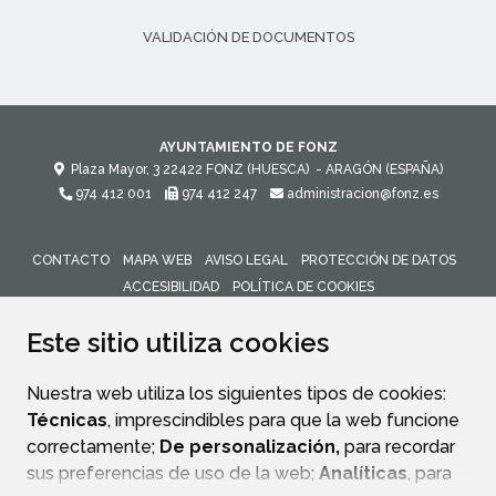
VALIDACIÓN DE DOCUMENTOS
AYUNTAMIENTO DE FONZ
Plaza Mayor, 3
22422
FONZ (HUESCA)
- ARAGÓN
(ESPAÑA)
974 412 001
974 412 247
administracion@fonz.es
CONTACTO
MAPA WEB
AVISO LEGAL
PROTECCIÓN DE DATOS
ACCESIBILIDAD
POLÍTICA DE COOKIES
ENLACE 
Este sitio utiliza cookies
Nuestra web utiliza los siguientes tipos de cookies:
Técnicas
, imprescindibles para que la web funcione
correctamente;
De personalización,
para recordar
sus preferencias de uso de la web;
Analíticas
, para