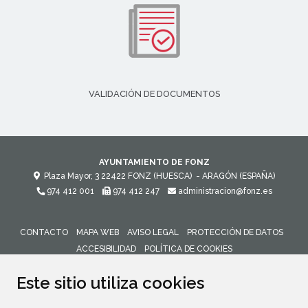
VALIDACIÓN DE DOCUMENTOS
AYUNTAMIENTO DE FONZ
Plaza Mayor, 3
22422
FONZ (HUESCA)
- ARAGÓN
(ESPAÑA)
974 412 001
974 412 247
administracion@fonz.es
CONTACTO
MAPA WEB
AVISO LEGAL
PROTECCIÓN DE DATOS
ACCESIBILIDAD
POLÍTICA DE COOKIES
ENLACE 
Este sitio utiliza cookies